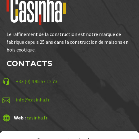
Le raffinement de la construction est notre marque de
fabrique depuis 25 ans dans la construction de maisons en
bois exotique.
CONTACTS


+33 (0) 4 95 57 12 73


info@casinha.fr


Web :
casinha.fr
LIENS UTILES