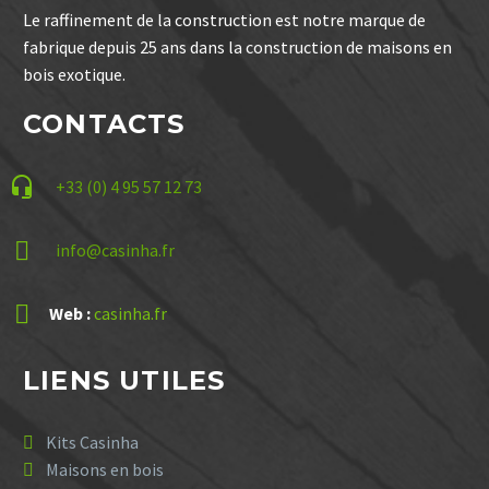
Le raffinement de la construction est notre marque de
fabrique depuis 25 ans dans la construction de maisons en
bois exotique.
CONTACTS


+33 (0) 4 95 57 12 73


info@casinha.fr


Web :
casinha.fr
LIENS UTILES
Kits Casinha
Maisons en bois