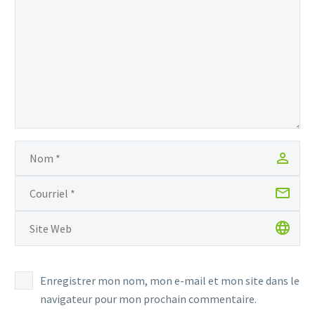
Enregistrer mon nom, mon e-mail et mon site dans le
navigateur pour mon prochain commentaire.