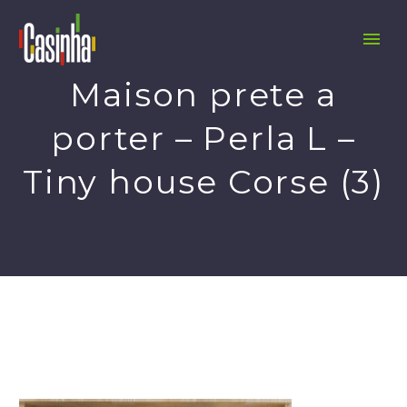
Maison prete a
porter – Perla L –
Tiny house Corse (3)