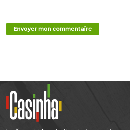
Envoyer mon commentaire