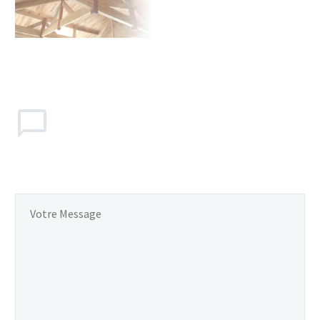
Laissez
UN
COMMENTAIRE