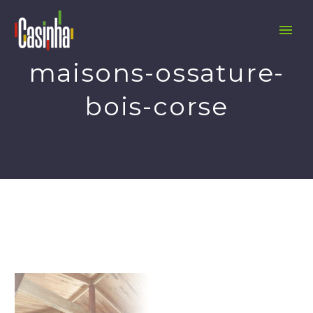
maisons-ossature-
bois-corse