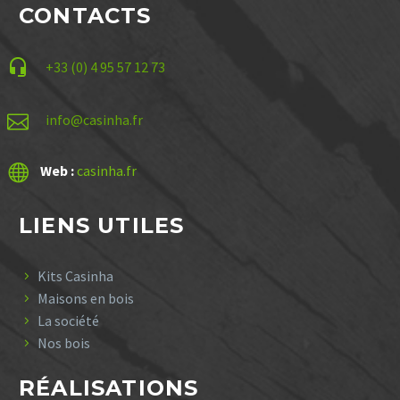
CONTACTS


+33 (0) 4 95 57 12 73


info@casinha.fr


Web :
casinha.fr
LIENS UTILES
Kits Casinha
Maisons en bois
La société
Nos bois
RÉALISATIONS